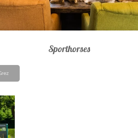
Sporthorses
 Grez