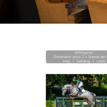
d'Artagnan
Dominator 2000 Z x Grenat de
2019 I Gelding I 1.20m