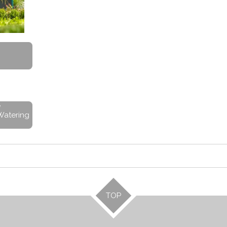
e
Watering
TOP