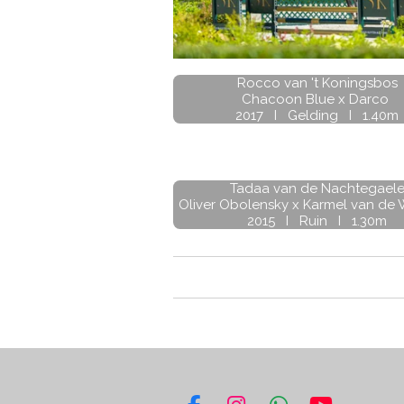
Rocco van 't Koningsbos
Chacoon Blue x Darco
2017 I Gelding I 1.40m
Tadaa van de Nachtegael
Oliver Obolensky x Karmel van de 
2015 I Ruin I 1.30m